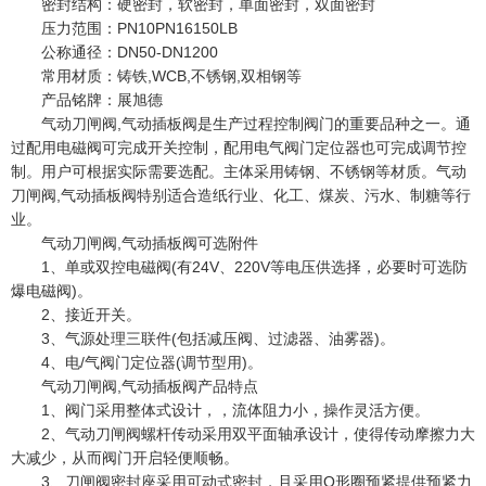
密封结构：硬密封，软密封，单面密封，双面密封
压力范围：PN10PN16150LB
公称通径：DN50-DN1200
常用材质：铸铁,WCB,不锈钢,双相钢等
产品铭牌：展旭德
气动刀闸阀,气动插板阀是生产过程控制阀门的重要品种之一。通
过配用电磁阀可完成开关控制，配用电气阀门定位器也可完成调节控
制。用户可根据实际需要选配。主体采用铸钢、不锈钢等材质。气动
刀闸阀,气动插板阀特别适合造纸行业、化工、煤炭、污水、制糖等行
业。
气动刀闸阀,气动插板阀可选附件
1、单或双控电磁阀(有24V、220V等电压供选择，必要时可选防
爆电磁阀)。
2、接近开关。
3、气源处理三联件(包括减压阀、过滤器、油雾器)。
4、电/气阀门定位器(调节型用)。
气动刀闸阀,气动插板阀产品特点
1、阀门采用整体式设计，，流体阻力小，操作灵活方便。
2、气动刀闸阀螺杆传动采用双平面轴承设计，使得传动摩擦力大
大减少，从而阀门开启轻便顺畅。
3、刀闸阀密封座采用可动式密封，且采用O形圈预紧提供预紧力