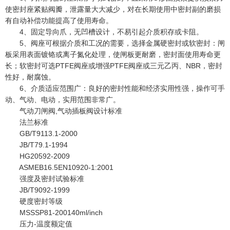
使密封座紧贴阀瓣，泄露量大大减少，对在长期使用中密封副的磨损
有自动补偿功能提高了使用寿命。
4、固定导向爪，无凹槽设计，不易引起介质积存或卡阻。
5、阀座可根据介质和工况的需要，选择金属硬密封或软密封：闸
板采用表面镀铬或离子氮化处理，使闸板更耐磨，密封面使用寿命更
长；软密封可选PTFE阀座或增强PTFE阀座或三元乙丙、NBR，密封
性好，耐腐蚀。
6、介质适应范围广：良好的密封性能和经济实用性强，操作可手
动、气动、电动，实用范围非常广。
气动刀闸阀,气动插板阀设计标准
法兰标准
GB/T9113.1-2000
JB/T79.1-1994
HG20592-2009
ASMEB16.5EN10920-1:2001
强度及密封试验标准
JB/T9092-1999
硬度密封等级
MSSSP81-200140ml/inch
压力-温度额定值