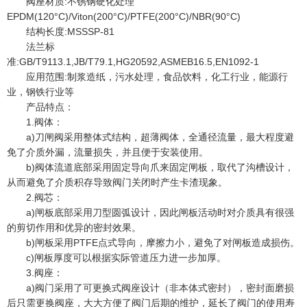
阀座材质:不锈钢硬化处理
EPDM(120°C)/Viton(200°C)/PTFE(200°C)/NBR(90°C)
结构长度:MSSSP-81
法兰标
准:GB/T9113.1,JB/T79.1,HG20592,ASMEB16.5,EN1092-1
应用范围:制浆造纸，污水处理，食品饮料，化工行业，能源行
业，钢铁行业等
产品特点：
1.阀体：
a)刀闸阀采用整体式结构，超薄阀体，全通径流量，最大程度避
免了介质外漏，流量损失，并且便于安装使用。
b)阀体流道底部采用固定导向爪来固定闸板，取代了沟槽设计，
从而避免了介质积存导致阀门关闭时产生卡渣现象。
2.阀芯：
a)闸板底部采用刀型圆弧设计，因此闸板活动时对介质具有很强
的剪切作用和优异的密封效果。
b)闸板采用PTFE点式导向，摩擦力小，避免了对闸板造成损伤。
c)闸板厚度可以根据实际管道压力进一步加厚。
3.阀座：
a)阀门采用了可更换式阀座设计（非本体式密封），密封面磨损
后只需更换阀座，大大方便了阀门后期的维护，延长了阀门的使用寿