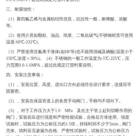
三、耐腐蚀性：
（1）聚四氟乙烯与金属粘结性优良，抗拉性一般，耐稀酸、浓酸
等。
（2）使用介质如颗粒、油品、纸浆、二氧化碳气(不锈钢材质可使用
温度-60℃-232℃)。
（3）严禁使用含氟离子液体(如HF等)也不能用强碱及磷酸(温度小于
150℃,浓度＞30%)。（4）不锈钢的一般工作温度为-5℃-225℃，压
力范围0.6-1.6MPA，超过此规定订货时要说明。
四、安装注意事项：
（1）、安装位置、高度、进出口方向必须符合设计要求，连接应牢
固紧密。
（2）、安装在保温管道上的各类手动阀门，手柄均不得向下。
（3）、对于工作压力大于1.0 MPa 及在主干管上起到切断作用的
阀门，安装前应进行强度和严密性能试验，合格后方准使用。强度
试验时，试验压力为公称压力的1.5倍，持续时间不少于5min，阀门
壳体、填料应无渗漏为合格。严密性试验时，试验压力为公称压力